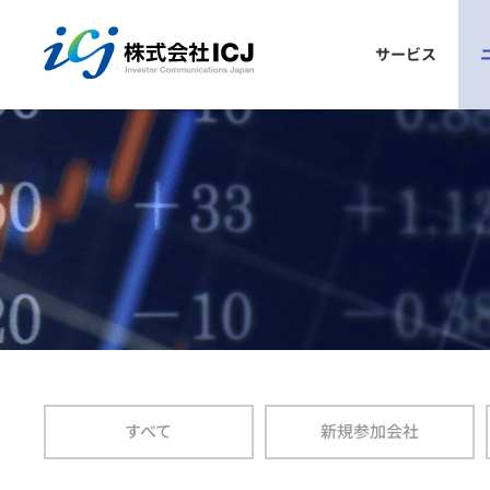
株式会社ICJ
サービス
議決権電子行使プラットフォーム
ごあいさつ
会社概要
参加発行会社の声
プラットフォームとは？
お申込み手順
仕組み
参加メリット
よくあるご質問
安全性
参加発行会社一覧
すべて
新規参加会社