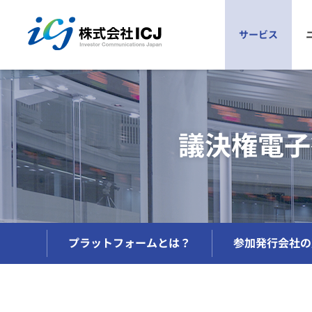
株式会社ICJ
サービス
議決権電子行使プラットフォーム
ごあいさつ
会社概要
参加発行会社の声
プラットフォームとは？
議決権電子
お申込み手順
仕組み
参加メリット
よくあるご質問
安全性
参加発行会社一覧
プラットフォームとは？
参加発行会社の