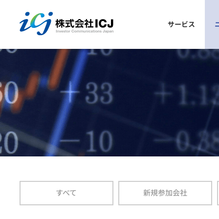
株式会社ICJ
サービス
議決権電子行使プラットフォーム
ごあいさつ
会社概要
参加発行会社の声
プラットフォームとは？
お申込み手順
仕組み
参加メリット
よくあるご質問
安全性
参加発行会社一覧
すべて
新規参加会社