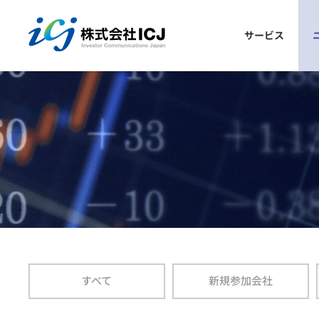
株式会社ICJ
サービス
議決権電子行使プラットフォーム
ごあいさつ
会社概要
参加発行会社の声
プラットフォームとは？
お申込み手順
仕組み
参加メリット
よくあるご質問
安全性
参加発行会社一覧
すべて
新規参加会社