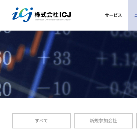
株式会社ICJ
サービス
議決権電子行使プラットフォーム
ごあいさつ
会社概要
参加発行会社の声
プラットフォームとは？
お申込み手順
仕組み
参加メリット
よくあるご質問
安全性
参加発行会社一覧
すべて
新規参加会社